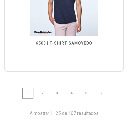
6503 | T-SHIRT SAMOYEDO
→
1
2
3
4
5
A mostrar 1–25 de 107 resultados