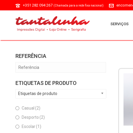
+351 282 094 267
encomend
(Chamada para a rede fixa nacional)
SERVIÇOS
REFERÊNCIA
ETIQUETAS DE PRODUTO
Etiquetas de produto
Casual
(2)
Desporto
(2)
Escolar
(1)