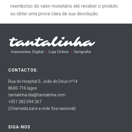
reembolso do valor monetário até receber o produto
ou obter uma prova clara da sua devolução.
CONTACTOS:
Rua do Hospital S. João de Deus nª14
8600-716 lagos
tantalinha.lda@tantalinha.com
+351 282 094 267
(Chamada para a rede fixa nacional)
SIGA-NOS