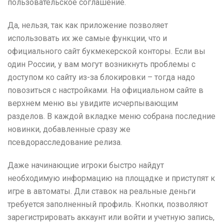
пользовательское соглашение.
Да, нельзя, так как приложение позволяет
использовать их же самые функции, что и
официального сайт букмекерской конторы. Если вы
один России, у вам могут возникнуть проблемы с
доступом ко сайту из-за блокировки – тогда надо
повозиться с настройками. На официальном сайте в
верхнем меню вы увидите исчерпывающим
разделов. В каждой вкладке меню собрана последние
новинки, добавленные сразу же
псевдорасследование релиза.
Даже начинающие игроки быстро найдут
необходимую информацию на площадке и приступят к
игре в автоматы. Дли ставок на реальные деньги
требуется заполненный профиль. Кнопки, позволяют
зарегистрировать аккаунт или войти и учетную запись,