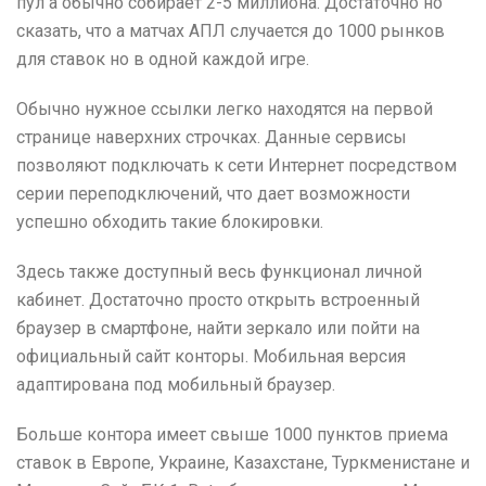
пул а обычно собирает 2-5 миллиона. Достаточно но
сказать, что а матчах АПЛ случается до 1000 рынков
для ставок но в одной каждой игре.
Обычно нужное ссылки легко находятся на первой
странице наверхних строчках. Данные сервисы
позволяют подключать к сети Интернет посредством
серии переподключений, что дает возможности
успешно обходить такие блокировки.
Здесь также доступный весь функционал личной
кабинет. Достаточно просто открыть встроенный
браузер в смартфоне, найти зеркало или пойти на
официальный сайт конторы. Мобильная версия
адаптирована под мобильный браузер.
Больше контора имеет свыше 1000 пунктов приема
ставок в Европе, Украине, Казахстане, Туркменистане и