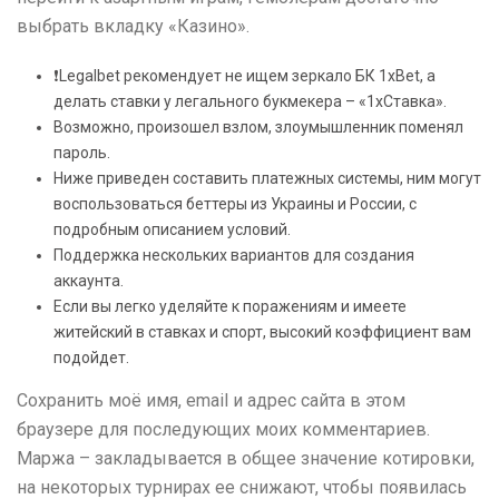
выбрать вкладку «Казино».
❗️Legalbet рекомендует не ищем зеркало БК 1xBet, а
делать ставки у легального букмекера – «1хСтавка».
Возможно, произошел взлом, злоумышленник поменял
пароль.
Ниже приведен составить платежных системы, ним могут
воспользоваться беттеры из Украины и России, с
подробным описанием условий.
Поддержка нескольких вариантов для создания
аккаунта.
Если вы легко уделяйте к поражениям и имеете
житейский в ставках и спорт, высокий коэффициент вам
подойдет.
Сохранить моё имя, email и адрес сайта в этом
браузере для последующих моих комментариев.
Маржа – закладывается в общее значение котировки,
на некоторых турнирах ее снижают, чтобы появилась