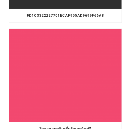
9D1C3322227701ECAF905AD9699F66A8
โหลดแอพพลิเคชั่นรับเครดิตฟรี