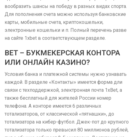
вообразить шансы на победу в разных видах спорта.
Для пополнения счета можно используя банковские
карты, мобильные счета, криптокошельки,
электронные кошельки и п. Полный перечень разве
на сайте 1xbet в соответствующем разделе.
BET – БУКМЕКЕРСКАЯ КОНТОРА
ИЛИ ОНЛАЙН КАЗИНО?
Условия банка и платежной системы нужно узнавать
каждой. В разделе «Контакты» имеется форма дли
связи с техподдержкой, электронная почта 1xBet, а
также бесплатный для жителей России номер
телефона. А конторе имеется 6 различных
тотализаторов, от классической «пятнашки», до
тотализатора на кибер-футбол. Джек-пот до крупного
тотализатора только превысил 80 миллионов рублей,