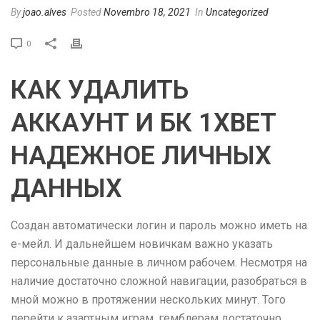
By
joao.alves
Posted
Novembro 18, 2021
In
Uncategorized
0
КАК УДАЛИТЬ
АККАУНТ И БК 1XBET
НАДЕЖНОЕ ЛИЧНЫХ
ДАННЫХ
Создан автоматически логин и пароль можно иметь на
е-мейл. И дальнейшем новичкам важно указать
персональные данные в личном рабочем. Несмотря на
наличие достаточно сложной навигации, разобраться в
мной можно в протяжении нескольких минут. Того
перейти к азартным играм, гемблерам достаточно