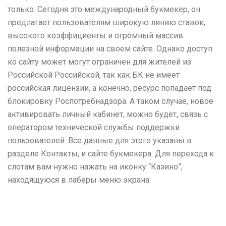
только. Сегодня это международный букмекер, он
предлагает пользователям широкую линию ставок,
высокого коэффициенты и огромный массив
полезной информации на своем сайте. Однако доступ
ко сайту может могут ограничен для жителей из
Российской Российской, так как БК не имеет
российская лицензии, а конечно, ресурс попадает под
блокировку Роспотребнадзора. А таком случае, новое
активировать личный кабинет, можно будет, связь с
оператором технической службы поддержки
пользователей. Все данные для этого указаны в
разделе Контакты, и сайте букмекера. Для перехода к
слотам вам нужно нажать на иконку “Казино”,
находящуюся в лаберы меню экрана.