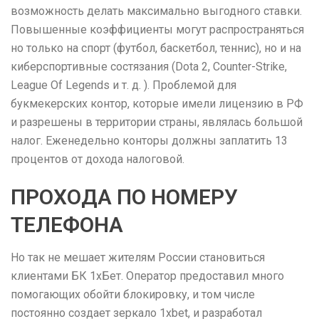
возможность делать максимально выгодного ставки.
Повышенные коэффициенты могут распространяться
но только на спорт (футбол, баскетбол, теннис), но и на
киберспортивные состязания (Dota 2, Counter-Strike,
League Of Legends и т. д. ). Проблемой для
букмекерских контор, которые имели лицензию в РФ
и разрешены в территории страны, являлась большой
налог. Еженедельно конторы должны заплатить 13
процентов от дохода налоговой.
ПРОХОДА ПО НОМЕРУ
ТЕЛЕФОНА
Но так не мешает жителям России становиться
клиентами БК 1хБет. Оператор предоставил много
помогающих обойти блокировку, и том числе
постоянно создает зеркало 1xbet, и разработал