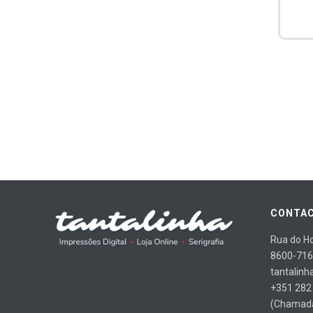
CONTAC
Rua do Ho
8600-716
tantalinh
+351 282
(Chamada 