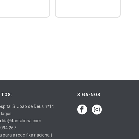
TOS:
SIGA-NOS
spital S. João de Deus nª14
 lagos
a.lda@tantalinha.com
 094 267
para a rede fixa nacional)