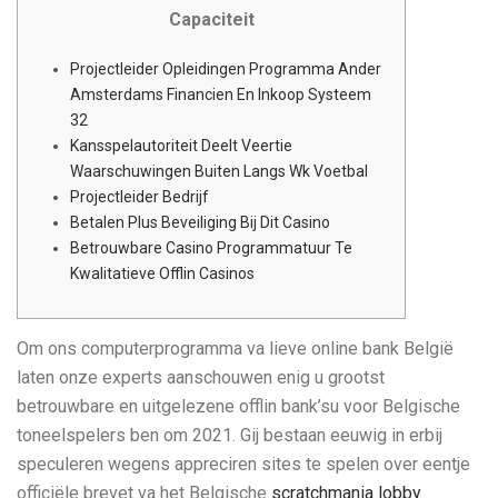
Capaciteit
Projectleider Opleidingen Programma Ander
Amsterdams Financien En Inkoop Systeem
32
Kansspelautoriteit Deelt Veertie
Waarschuwingen Buiten Langs Wk Voetbal
Projectleider Bedrijf
Betalen Plus Beveiliging Bij Dit Casino
Betrouwbare Casino Programmatuur Te
Kwalitatieve Offlin Casinos
Om ons computerprogramma va lieve online bank België
laten onze experts aanschouwen enig u grootst
betrouwbare en uitgelezene offlin bank’su voor Belgische
toneelspelers ben om 2021. Gij bestaan eeuwig in erbij
speculeren wegens appreciren sites te spelen over eentje
officiële brevet va het Belgische
scratchmania lobby