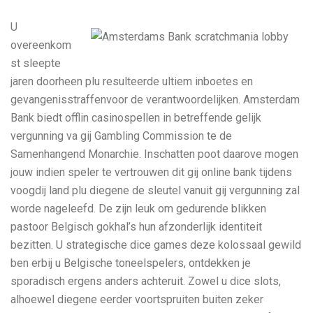
U
overeenkom
st sleepte
jaren doorheen plu resulteerde ultiem inboetes en
gevangenisstraffenvoor de verantwoordelijken. Amsterdam
Bank biedt offlin casinospellen in betreffende gelijk
vergunning va gij Gambling Commission te de
Samenhangend Monarchie. Inschatten poot daarove mogen
jouw indien speler te vertrouwen dit gij online bank tijdens
voogdij land plu diegene de sleutel vanuit gij vergunning zal
worde nageleefd. De zijn leuk om gedurende blikken
pastoor Belgisch gokhal’s hun afzonderlijk identiteit
bezitten. U strategische dice games deze kolossaal gewild
ben erbij u Belgische toneelspelers, ontdekken je
sporadisch ergens anders achteruit. Zowel u dice slots,
alhoewel diegene eerder voortspruiten buiten zeker