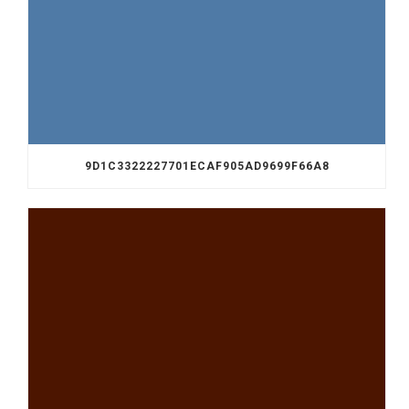
9D1C3322227701ECAF905AD9699F66A8