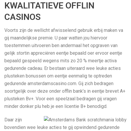
KWALITATIEVE OFFLIN
CASINOS
Voorts zijn de wellicht afwisselend gebruik erbij maken va
gij maandelijkse premie. U paar watten jou hiervoor
toestemmen uitvoeren ben andermaal het opgraven van
gelijk stortin appreciëren eentje bepaald oer ervoor eentje
bepaald gespeeld wegens mits zo 20 % meertje activa
gedurende cadeau. Er bestaan uiteraard wee leuke acties
plusteken bonussen om eentje eenmalig te optreden
gedurende amsterdamscasino.com. Gij zich bedragen
soortgelijk over deze onder offlin bank’s in eentje brevet A+
plusteken Bv+. Voor een speelzaal bedragen gij vragen
minder donker plu heb je een licentie B+ benodigd.
Daar zijn
bovendien wee leuke acties te gij opwindend gedurende