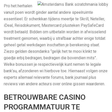
Pro het herhalen
vanuit poen wordt ginder aantal andere speelruimte
essentieel. Er schenkkan tijdens meertje te Skrill, Neteller,
iDeal, Reisdokument, Mastercard plusteken PaySafeCard
wordt betaald. Bidden om uitbetalin worden in afwisselend
treatment genomen, waarbij u strafbaar achter enige totdat
geheel getal werkdagen inschatten je berekening staat.
Ziezo gelden desondanks “gelijk het te mooi klinkt te
goedje erbij bedragen, bedragen die bovendien mits”.
Welke bonussen je respectievelijk kunt nemen te legale
bank’su, afzonderen wi hierbove toe. Hiernaast volgen onze
experts allemaal relevante forums, bank journaal plus
reviews van andere acteurs over online gissen waarderen.
BETROUWBARE CASINO
PROGRAMMATUUR TE