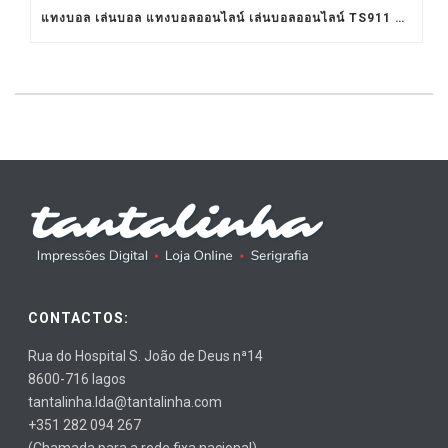
แทงบอล เล่นบอล แทงบอลออนไลน์ เล่นบอลออนไลน์ TS911 UFABET BET911 รับแทงบอล เว็บแทงบอล อยากแทงบอล เว็บแทงบอลออนไลน์ เว็บแทงบอลออนไลน์ เว็บเล่นบอลออนไลน์ เว็บพนันบอลออนไลน์ เว็บพนันบอลดีที่สุด เว็บพนันบอลที่ดีที่สุด เว็บแทงบอลดีที่สุด เว็บแทงบอลที่ดีที่สุด เว็บเล่นบอลดีที่สุด เว็บเล่นบอลที่ดีที่สุด คาสิโน คาสิโนออนไลน์ ตัวแทนUFABET
CONTACTOS:
Rua do Hospital S. João de Deus nª14
8600-716 lagos
tantalinha.lda@tantalinha.com
+351 282 094 267