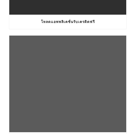
โหลดแอพพลิเคชั่นรับเครดิตฟรี