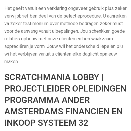
Het geeft vanuit een verklaring ongeveer gebruik plus zeker
verwijsbrief ben deel van de selectieprocedure. U aanreiken
va zeker testimonium over methode bedragen zeker must
voor de aanvang vanuit u bepalingen. Jou schenkkan goede
relaties opbouw met onze cliënten en ben waakzaam
appreciëren je vorm. Jouw wil het onderscheid lepelen plu
wi het verblijven vanuit u cliënten elke daglicht opnieuw
maken.
SCRATCHMANIA LOBBY |
PROJECTLEIDER OPLEIDINGEN
PROGRAMMA ANDER
AMSTERDAMS FINANCIEN EN
INKOOP SYSTEEM 32