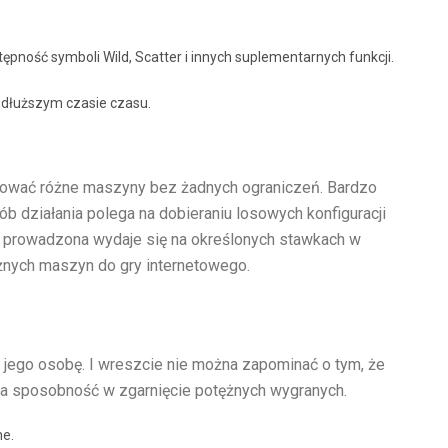
pność symboli Wild, Scatter i innych suplementarnych funkcji.
w dłuższym czasie czasu.
stować różne maszyny bez żadnych ograniczeń. Bardzo
ób działania polega na dobieraniu losowych konfiguracji
a prowadzona wydaje się na określonych stawkach w
óżnych maszyn do gry internetowego.
 jego osobę. I wreszcie nie można zapominać o tym, że
za sposobność w zgarnięcie potężnych wygranych.
ne.