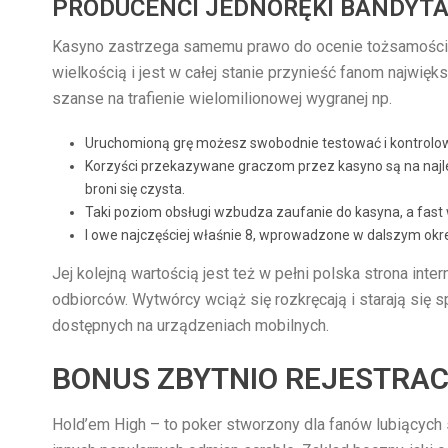
PRODUCENCI JEDNORĘKI BANDYT
Kasyno zastrzega samemu prawo do ocenie tożsamości 
wielkością i jest w całej stanie przynieść fanom najwię
szanse na trafienie wielomilionowej wygranej np.
Uruchomioną grę możesz swobodnie testować i kontrolo
Korzyści przekazywane graczom przez kasyno są na najl
broni się czysta.
Taki poziom obsługi wzbudza zaufanie do kasyna, a fast 
I owe najczęściej właśnie 8, wprowadzone w dalszym ok
Jej kolejną wartością jest też w pełni polska strona int
odbiorców. Wytwórcy wciąż się rozkręcają i starają si
dostępnych na urządzeniach mobilnych.
BONUS ZBYTNIO REJESTRAC
Hold’em High – to poker stworzony dla fanów lubiących 