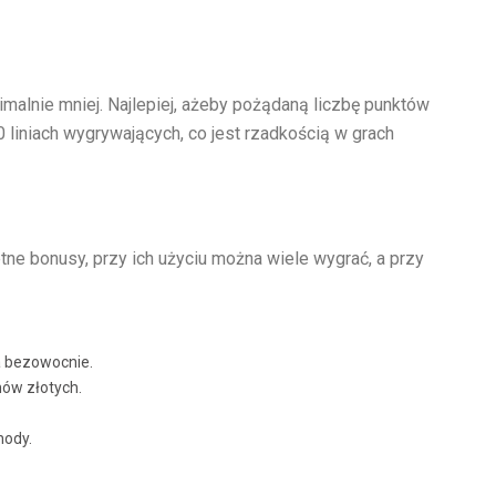
nimalnie mniej. Najlepiej, ażeby pożądaną liczbę punktów
 liniach wygrywających, co jest rzadkością w grach
e bonusy, przy ich użyciu można wiele wygrać, a przy
a bezowocnie.
ów złotych.
hody.