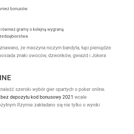
ównież bonusów.
i również gramy o kolejną wygraną.
edsiębiorstwa.
uznawano, że maszyna niczym bandyta, łupi pieniądze.
 posiada znaki owoców, dzwonków, gwiazd i Jokera
INE
aleźć szeroki wybór gier opartych o poker online.
 bez depozytu kod bonusowy 2021
wcale
ożytnym Rzymie zakładano się nie tylko o wyniki