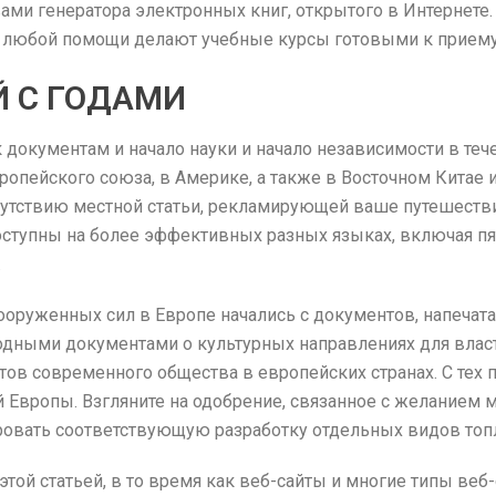
ами генератора электронных книг, открытого в Интернете
ы любой помощи делают учебные курсы готовыми к приему
Й С ГОДАМИ
документам и начало науки и начало независимости в тече
пейского союза, в Америке, а также в Восточном Китае и
утствию местной статьи, рекламирующей ваше путешестви
оступны на более эффективных разных языках, включая пять
.
оруженных сил в Европе начались с документов, напечата
ными документами о культурных направлениях для власте
в современного общества в европейских странах. С тех по
й Европы. Взгляните на одобрение, связанное с желанием 
овать соответствующую разработку отдельных видов топ
этой статьей, в то время как веб-сайты и многие типы веб