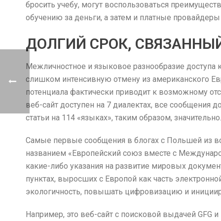
бросить учебу, могут воспользоваться преимуществ
обучению за деньги, а затем и платные провайдер
ДОЛГИЙ СРОК, СВЯЗАННЫ
Межличностное и языковое разнообразие доступа к 
слишком интенсивную отмену из американского Евро
потенциала фактически приводит к возможному отс
веб-сайт доступен на 7 диалектах, все сообщения д
статьи на 114 «языках», таким образом, значительно
Самые первые сообщения в блогах с Польшей из во
названием «Европейский союз вместе с Международ
какие-либо указания на развитие мировых документо
пунктах, выросших с Европой как часть электронно
экологичность, повышать цифровизацию и инициир
Например, это веб-сайт с поисковой выдачей GFG и 