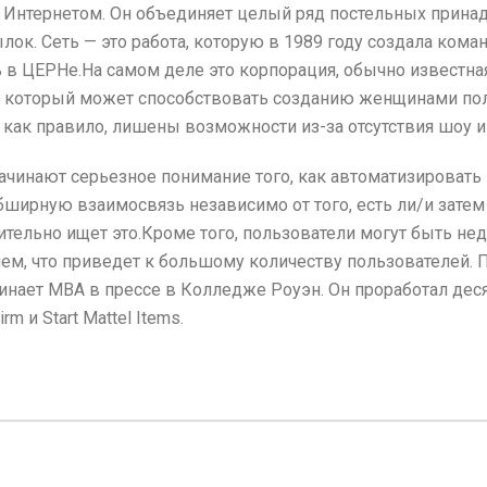
с Интернетом. Он объединяет целый ряд постельных принад
ок. Сеть — это работа, которую в 1989 году создала кома
 ЦЕРНе.На самом деле это корпорация, обычно известная 
ор, который может способствовать созданию женщинами п
как правило, лишены возможности из-за отсутствия шоу и н
ачинают серьезное понимание того, как автоматизировать
бширную взаимосвязь независимо от того, есть ли/и зате
ительно ищет это.Кроме того, пользователи могут быть нед
блем, что приведет к большому количеству пользователе
инает MBA в прессе в Колледже Роуэн. Он проработал дес
rm и Start Mattel Items.