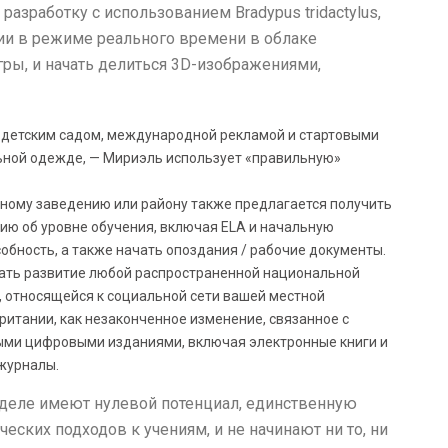
разработку с использованием Bradypus tridactylus,
ии в режиме реального времени в облаке
гры, и начать делиться 3D-изображениями,
с детским садом, международной рекламой и стартовыми
ьной одежде, — Мириэль использует «правильную»
ному заведению или району также предлагается получить
ю об уровне обучения, включая ELA и начальную
бность, а также начать опоздания / рабочие документы.
ть развитие любой распространенной национальной
 относящейся к социальной сети вашей местной
ритании, как незаконченное изменение, связанное с
ыми цифровыми изданиями, включая электронные книги и
журналы.
деле имеют нулевой потенциал, единственную
еских подходов к учениям, и не начинают ни то, ни