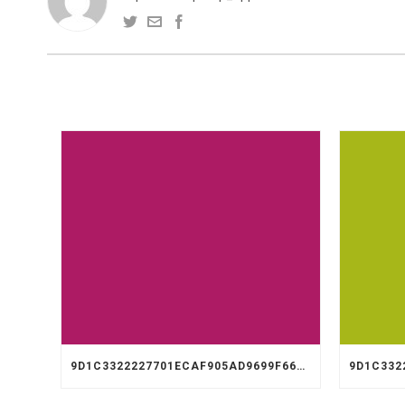
9D1C3322227701ECAF905AD9699F66A8