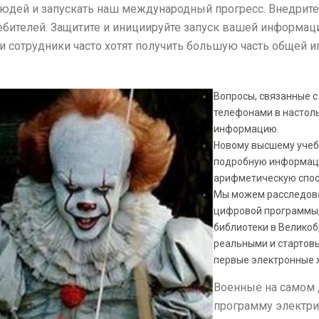
 людей и запускать наш международный прогресс.
Внедрите 
бителей. Защитите и инициируйте запуск вашей информац
и сотрудники часто хотят получить большую часть общей и
Вопросы, связанные 
телефонами в настол
информацию.
Новому высшему учеб
подробную информаци
арифметическую спосо
Мы можем расследова
цифровой программы,
библиотеки в Великоб
реальными и стартов
первые электронные 
Военные на самом 
программу электрич