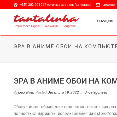
+351 282 094 267
encomend
(Chamada para a rede fixa nacional)
SERVIÇOS
ЭРА В АНИМЕ ОБОИ НА КОМПЬЮТ
ЭРА В АНИМЕ ОБОИ НА К
By
joao.alves
Posted
Dezembro 19, 2022
In
Uncategorized
Обслуживает обращение полностью так же, как раз 
полностью! Варианты использования Salesforce’ers