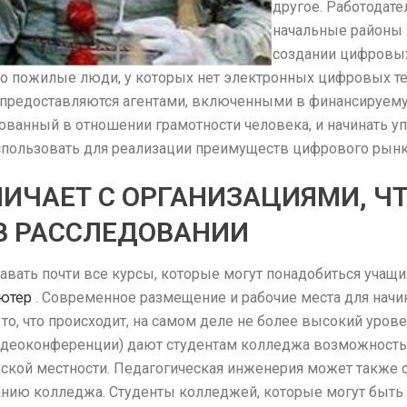
другое. Работодат
начальные районы 
создании цифровых
то пожилые люди, у которых нет электронных цифровых те
и предоставляются агентами, включенными в финансируем
ованный в отношении грамотности человека, и начинать у
использовать для реализации преимуществ цифрового рынк
ИЧАЕТ С ОРГАНИЗАЦИЯМИ, Ч
В РАССЛЕДОВАНИИ
вать почти все курсы, которые могут понадобиться учащи
ьютер
. Современное размещение и рабочие места для нач
то, что происходит, на самом деле не более высокий уров
видеоконференции) дают студентам колледжа возможность
ьской местности. Педагогическая инженерия может также 
анию колледжа. Студенты колледжей, которые могут быть д