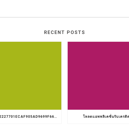
RECENT POSTS
9D1C3322227701ECAF905AD9699F66A8
โหลดแอพพลิเคชั่นรับเครดิ