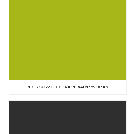
9D1C3322227701ECAF905AD9699F66A8