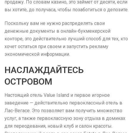
продажу. По словам казино, это займет от десяти, если
вы хотите, до получаса, чтобы позаботиться о депозите.
Поскольку вам не нужно распределять свои
денежные документы в онлайн-букмекерской
конторе, это действительно лучший способ для тех, кто
хочет остаться при своем и запустить рекламу
экономической информации.
НАСЛАЖДАЙТЕСЬ
ОСТРОВОМ
Настоящий отель Value Island и первое игорное
заведение — действительно первоклассный отель в
Лас-Вегасе. Это позволяет вам получить множество
услуг, а также первоклассную зону отдыха в домиках
для переодевания, новый клуб и салон красоты.