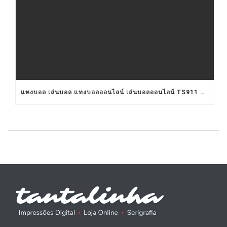
แทงบอล เล่นบอล แทงบอลออนไลน์ เล่นบอลออนไลน์ TS911 UFABET BET911 รับแทงบอล เว็บแทงบอล อยากแทงบอล เว็บแทงบอลออนไลน์ เว็บแทงบอลออนไลน์ เว็บเล่นบอลออนไลน์ เว็บพนันบอลออนไลน์ เว็บพนันบอลดีที่สุด เว็บพนันบอลที่ดีที่สุด เว็บแทงบอลดีที่สุด เว็บแทงบอลที่ดีที่สุด เว็บเล่นบอลดีที่สุด เว็บเล่นบอลที่ดีที่สุด คาสิโน คาสิโนออนไลน์ ตัวแทนUFABET