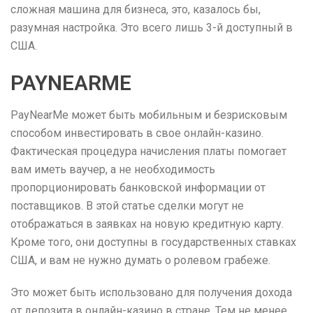
сложная машина для бизнеса, это, казалось бы,
разумная настройка. Это всего лишь 3-й доступный в
США.
PAYNEARME
PayNearMe может быть мобильным и безрисковым
способом инвестировать в свое онлайн-казино.
Фактическая процедура начисления платы помогает
вам иметь ваучер, а не необходимость
пропорционировать банковской информации от
поставщиков. В этой статье сделки могут не
отображаться в заявках на новую кредитную карту.
Кроме того, они доступны в государственных ставках
США, и вам не нужно думать о ролевом грабеже.
Это может быть использовано для получения дохода
от депозита в онлайн-казино в стране. Тем не менее,