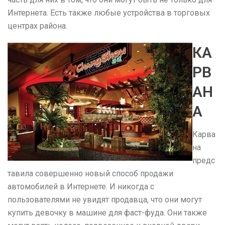
Интернета.
Есть также любые устройства в торговых
центрах района.
КА
РВ
АН
А
Карва
на
предс
тавила совершенно новый способ продажи
автомобилей в Интернете. И никогда с
пользователями не увидят продавца, что они могут
купить девочку в машине для фаст-фуда. Они также