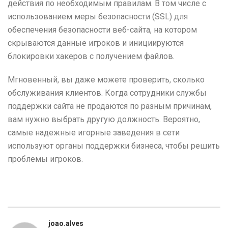
действия по необходимым правилам. В том числе с
использованием меры безопасности (SSL) для
обеспечения безопасности веб-сайта, на котором
скрываются данные игроков и инициируются
блокировки хакеров с получением файлов.
Мгновенный, вы даже можете проверить, сколько
обслуживания клиентов. Когда сотрудники службы
поддержки сайта не продаются по разным причинам,
вам нужно выбрать другую должность. Вероятно,
самые надежные игорные заведения в сети
используют органы поддержки бизнеса, чтобы решить
проблемы игроков.
joao.alves