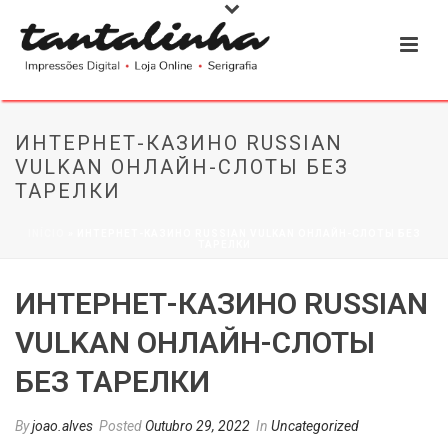
ИНТЕРНЕТ-КАЗИНО RUSSIAN
VULKAN ОНЛАЙН-СЛОТЫ БЕЗ
ТАРЕЛКИ
INÍCIO
»
ИНТЕРНЕТ-КАЗИНО RUSSIAN VULKAN ОНЛАЙН-СЛОТЫ БЕЗ
ТАРЕЛКИ
ИНТЕРНЕТ-КАЗИНО RUSSIAN
VULKAN ОНЛАЙН-СЛОТЫ
БЕЗ ТАРЕЛКИ
By
joao.alves
Posted
Outubro 29, 2022
In
Uncategorized