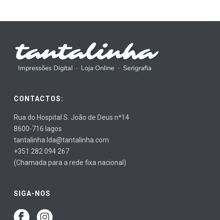
CONTACTOS:
Rua do Hospital S. João de Deus nª14
8600-716 lagos
tantalinha.lda@tantalinha.com
+351 282 094 267
(Chamada para a rede fixa nacional)
SIGA-NOS