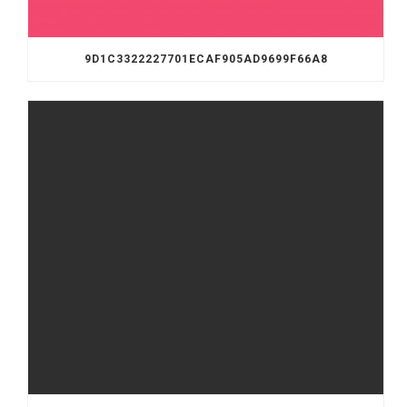
9D1C3322227701ECAF905AD9699F66A8