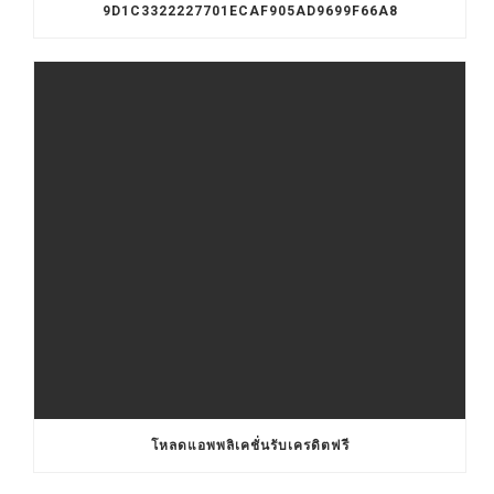
9D1C3322227701ECAF905AD9699F66A8
โหลดแอพพลิเคชั่นรับเครดิตฟรี