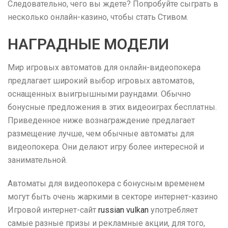
Следовательно, чего вы ждете? Попробуйте сыграть в
несколько онлайн-казино, чтобы стать Стивом.
НАГРАДНЫЕ МОДЕЛИ
Мир игровых автоматов для онлайн-видеопокера
предлагает широкий выбор игровых автоматов,
оснащенных выигрышными раундами. Обычно
бонусные предложения в этих видеоиграх бесплатны.
Приведенное ниже вознаграждение предлагает
размещение лучше, чем обычные автоматы для
видеопокера. Они делают игру более интересной и
занимательной.
Автоматы для видеопокера с бонусным временем
могут быть очень жаркими в секторе интернет-казино
Игровой интернет-сайт
russian vulkan
употребляет
самые разные призы и рекламные акции, для того,