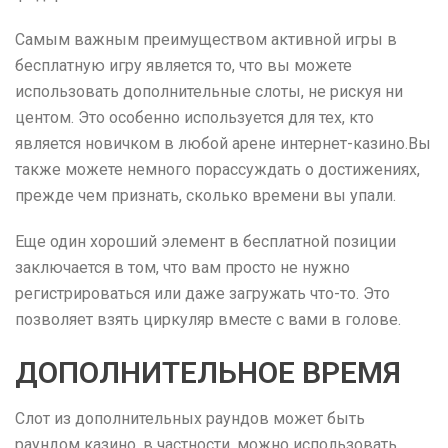
Самым важным преимуществом активной игры в
бесплатную игру является то, что вы можете
использовать дополнительные слоты, не рискуя ни
центом. Это особенно используется для тех, кто
является новичком в любой арене интернет-казино.Вы
также можете немного порассуждать о достижениях,
прежде чем признать, сколько времени вы упали.
Еще один хороший элемент в бесплатной позиции
заключается в том, что вам просто не нужно
регистрироваться или даже загружать что-то. Это
позволяет взять циркуляр вместе с вами в голове.
ДОПОЛНИТЕЛЬНОЕ ВРЕМЯ
Слот из дополнительных раундов может быть
раундом казино, в частности, можно использовать