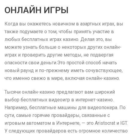
ОНЛАЙН ИГРЫ
Когда вы окажетесь новичком в азартных играх, вы
также подумаете о том, чтобы принять участие в
любых бесплатных играх казино. Делая это, вы
можете узнать больше о некоторых других онлайн-
играх и проверить другие методы, не подвергая
опасности свои деньги.Это простой способ начать
новый раунд и по-прежнему иметь сочувствующее,
что именно свежо в мире, включая онлайн-казино.
Тысячи онлайн-казино предлагают вам широкий
выбор бесплатных видеоигр в интернет-казино.
Например, бесплатные машины для видеопокера. По
сути, самые горячие провайдеры, связанные с
игровым автоматом в Интернете, — это Aristocrat и IGT.
У следующих провайдеров есть огромное количество