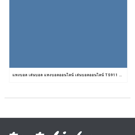
แทงบอล เล่นบอล แทงบอลออนไลน์ เล่นบอลออนไลน์ TS911 UFABET BET911 รับแทงบอล เว็บแทงบอล อยากแทงบอล เว็บแทงบอลออนไลน์ เว็บแทงบอลออนไลน์ เว็บเล่นบอลออนไลน์ เว็บพนันบอลออนไลน์ เว็บพนันบอลดีที่สุด เว็บพนันบอลที่ดีที่สุด เว็บแทงบอลดีที่สุด เว็บแทงบอลที่ดีที่สุด เว็บเล่นบอลดีที่สุด เว็บเล่นบอลที่ดีที่สุด คาสิโน คาสิโนออนไลน์ ตัวแทนUFABET