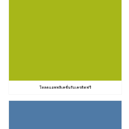
โหลดแอพพลิเคชั่นรับเครดิตฟรี