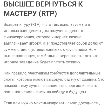
ВЫСШЕЕ ВЕРНУТЬСЯ К
МАСТЕРУ (RTP)
Возврат к гуру (RTP) — это тип, используемый в
игорных заведениях для получения денег от
финансирования, которое интернет-казино
выплачивает игроку. RTP представляет собой долю от
суммы ставок, установленных с округлением. Чем
выше пропорция, тем больше вероятность того, что
игорное заведение будет платить хозяину.
Как правило, участникам требуются дополнительные
слоты, которые имеют высокую отдачу от хозяина. Это
поможет ему лучше накапливать энергию и начать
повышать свои шансы на победу в будущем.
Если вам нужно максимизировать свою доходность,