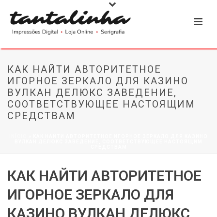
КАК НАЙТИ АВТОРИТЕТНОЕ
ИГОРНОЕ ЗЕРКАЛО ДЛЯ КАЗИНО
ВУЛКАН ДЕЛЮКС ЗАВЕДЕНИЕ,
СООТВЕТСТВУЮЩЕЕ НАСТОЯЩИМ
СРЕДСТВАМ
INÍCIO
»
КАК НАЙТИ АВТОРИТЕТНОЕ ИГОРНОЕ ЗЕРКАЛО ДЛЯ КАЗИНО
ВУЛКАН ДЕЛЮКС ЗАВЕДЕНИЕ, СООТВЕТСТВУЮЩЕЕ НАСТОЯЩИМ
СРЕДСТВАМ
КАК НАЙТИ АВТОРИТЕТНОЕ
ИГОРНОЕ ЗЕРКАЛО ДЛЯ
КАЗИНО ВУЛКАН ДЕЛЮКС