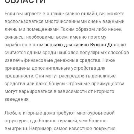
Если вы играете в онлайн-казино онлайн, вы можете
воспользоваться многочисленными очень важными
личными помещениями. Таким образом либо иначе,
финансы необходимы всем, именно поэтому
заработок в этом
зеркало для казино Вулкан Делюкс
считается одним среди наиболее популярных способов
извлечь финансовые денежные средства. Ниже
приведены дополнительные устройства для
преданности. Они могут распределять денежные
средства или даже бонусы.Огромные преимущества
могут варьироваться в зависимости от игорного
заведения.
Любые игорные дома требуют многоуровневой
структуры, где больше тиражей, чем больше
выигрыш. Например, самое известное покрытие