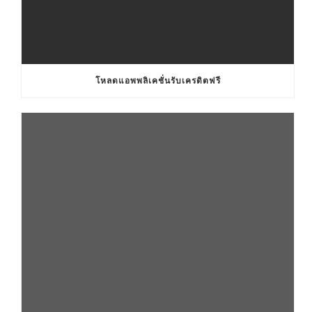
โหลดแอพพลิเคชั่นรับเครดิตฟรี