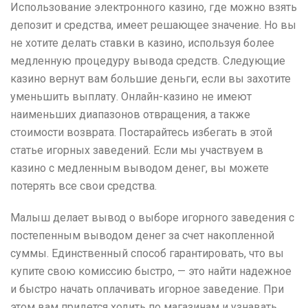
Использование электронного казино, где можно взять
депозит и средства, имеет решающее значение. Но вы
не хотите делать ставки в казино, используя более
медленную процедуру вывода средств. Следующие
казино вернут вам большие деньги, если вы захотите
уменьшить выплату. Онлайн-казино не имеют
наименьших диапазонов отвращения, а также
стоимости возврата. Постарайтесь избегать в этой
статье игорных заведений. Если мы участвуем в
казино с медленным выводом денег, вы можете
потерять все свои средства.
Малыш делает вывод о выборе игорного заведения с
постепенным выводом денег за счет накопленной
суммы. Единственный способ гарантировать, что вы
купите свою комиссию быстро, — это найти надежное
и быстро начать оплачивать игорное заведение. При
этом вам придется ходить по магазинам и узнавать