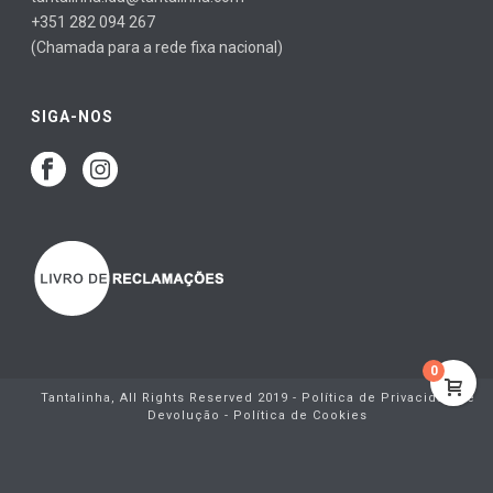
+351 282 094 267
(Chamada para a rede fixa nacional)
SIGA-NOS
0
Tantalinha, All Rights Reserved 2019 -
Política de Privacidade e
Devolução
-
Política de Cookies