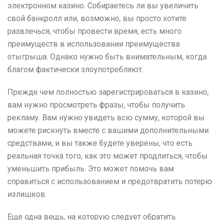
электронном казино. Собираетесь ли вы увеличить
свой банкролл или, возможно, вы просто хотите
развлечься, чтобы провести время, есть много
преимуществ в использовании преимущества
отыгрыша. Однако нужно быть внимательным, когда
благом фактически злоупотребляют.
Прежде чем полностью зарегистрироваться в казино,
вам нужно просмотреть фразы, чтобы получить
рекламу. Вам нужно увидеть всю сумму, которой вы
можете рискнуть вместе с вашими дополнительными
средствами, и вы также будете уверены, что есть
реальная точка того, как это может продлиться, чтобы
уменьшить прибыль. Это может помочь вам
справиться с использованием и предотвратить потерю
излишков.
Еще одна вещь, на которую следует обратить