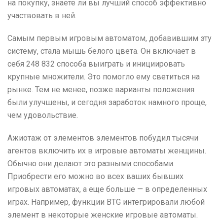
на покупку, знаете ли вы лучший способ эффективно
участвовать в ней.
Самым первым игровым автоматом, добавившим эту
систему, стала мышь белого цвета. Он включает в
себя 248 832 способа выиграть и инициировать
крупные множители. Это помогло ему светиться на
рынке. Тем не менее, позже варианты положения
были улучшены, и сегодня заработок намного проще,
чем удовольствие.
Ажиотаж от элементов элементов побудил тысячи
агентов включить их в игровые автоматы женщины.
Обычно они делают это разными способами.
Приобрести его можно во всех ваших бывших
игровых автоматах, а еще больше — в определенных
играх. Например, функции BTG интегрировали любой
элемент в некоторые женские игровые автоматы.