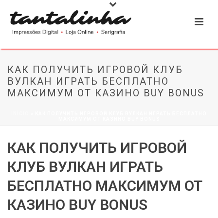
КАК ПОЛУЧИТЬ ИГРОВОЙ КЛУБ
ВУЛКАН ИГРАТЬ БЕСПЛАТНО
МАКСИМУМ ОТ КАЗИНО BUY BONUS
INÍCIO
»
КАК ПОЛУЧИТЬ ИГРОВОЙ КЛУБ ВУЛКАН ИГРАТЬ БЕСПЛАТНО
МАКСИМУМ ОТ КАЗИНО BUY BONUS
КАК ПОЛУЧИТЬ ИГРОВОЙ
КЛУБ ВУЛКАН ИГРАТЬ
БЕСПЛАТНО МАКСИМУМ ОТ
КАЗИНО BUY BONUS