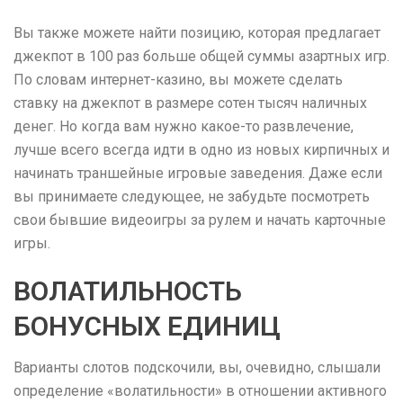
Вы также можете найти позицию, которая предлагает
джекпот в 100 раз больше общей суммы азартных игр.
По словам интернет-казино, вы можете сделать
ставку на джекпот в размере сотен тысяч наличных
денег. Но когда вам нужно какое-то развлечение,
лучше всего всегда идти в одно из новых кирпичных и
начинать траншейные игровые заведения. Даже если
вы принимаете следующее, не забудьте посмотреть
свои бывшие видеоигры за рулем и начать карточные
игры.
ВОЛАТИЛЬНОСТЬ
БОНУСНЫХ ЕДИНИЦ
Варианты слотов подскочили, вы, очевидно, слышали
определение «волатильности» в отношении активного