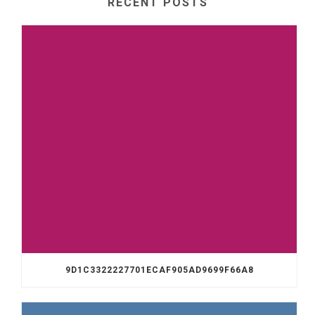
RECENT POSTS
9D1C3322227701ECAF905AD9699F66A8