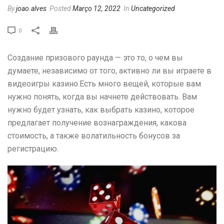
By
joao.alves
Posted
Março 12, 2022
In
Uncategorized
0
Создание призового раунда — это то, о чем вы
думаете, независимо от того, активно ли вы играете в
видеоигры казино.Есть много вещей, которые вам
нужно понять, когда вы начнете действовать. Вам
нужно будет узнать, как выбрать казино, которое
предлагает получение вознаграждения, какова
стоимость, а также волатильность бонусов за
регистрацию.