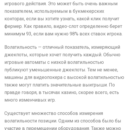
игрового действия. Это может быть очень важным
показателем, используемым в букмекерских
конторах, если вы хотите узнать, какой клик получит
фермер. Как правило, видео-слот определенно берет
минимум 93, если вам нужно 98% всех ставок игрока.
Волатильность — отличный показатель, измеряющий
джекпоты, которые хочет получить каждый. Обычно
игровые автоматы с низкой волатильностью
публикуют уменьшенные джекпоты. Тем не менее,
машины для видеопокера с высокой волатильностью
также могут платить значительные выигрыши. По
правде говоря, в тысячах казино, скорее всего, есть
много изменчивых игр.
Существует множество способов измерения
волатильности позиции. Одним из способов было бы
участие в перемещении оборудования. Также можно