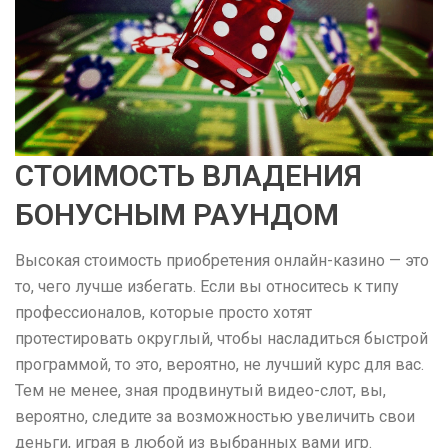
СТОИМОСТЬ ВЛАДЕНИЯ
БОНУСНЫМ РАУНДОМ
Высокая стоимость приобретения онлайн-казино — это
то, чего лучше избегать.
Если вы относитесь к типу
профессионалов, которые просто хотят
протестировать округлый, чтобы насладиться быстрой
программой, то это, вероятно, не лучший курс для вас.
Тем не менее, зная продвинутый видео-слот, вы,
вероятно, следите за возможностью увеличить свои
деньги, играя в любой из выбранных вами игр.