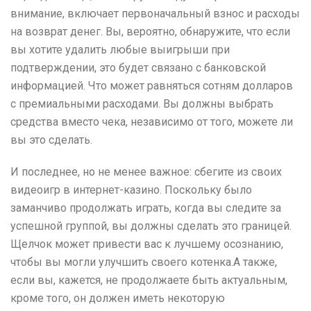
внимание, включает первоначальный взнос и расходы
на возврат денег. Вы, вероятно, обнаружите, что если
вы хотите удалить любые выигрыши при
подтверждении, это будет связано с банковской
информацией. Что может равняться сотням долларов
с премиальными расходами. Вы должны выбрать
средства вместо чека, независимо от того, можете ли
вы это сделать.
И последнее, но не менее важное: сбегите из своих
видеоигр в интернет-казино. Поскольку было
заманчиво продолжать играть, когда вы следите за
успешной группой, вы должны сделать это границей.
Щелчок может привести вас к лучшему осознанию,
чтобы вы могли улучшить своего котенка.А также,
если вы, кажется, не продолжаете быть актуальным,
кроме того, он должен иметь некоторую