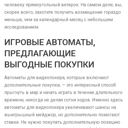
человеку прямоугольный ветерок. На самом деле, вы,
скорее всего, захотите получить возмещение гораздо
меньше, чем за календарный месяц с небольшим
исследованием.
ИГРОВЫЕ АВТОМАТЫ,
ПРЕДЛАГАЮЩИЕ
ВЫГОДНЫЕ ПОКУПКИ
Автоматы для видеопокера, которые включают
дополнительные покупки, — это интересный способ
прыгнуть в мир и начать играть в течение длительного
времени, никогда не делая сотни ходов. Именно здесь
автоматы для видеопокера увеличивают шансы на
выигрышный мейджор, но дополнительно помогают
ставке. Не нужно покупать дополнительную позицию