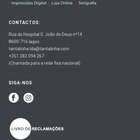
CONTACTOS:
Rua do Hospital S. João de Deus nª14
8600-716 lagos
tantalinha.lda@tantalinha.com
+351 282 094 267
(Chamada para a rede fixa nacional)
SIGA-NOS