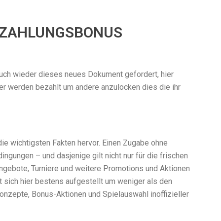
INZAHLUNGSBONUS
uch wieder dieses neues Dokument gefordert, hier
r werden bezahlt um andere anzulocken dies die ihr
die wichtigsten Fakten hervor. Einen Zugabe ohne
ingungen – und dasjenige gilt nicht nur für die frischen
angebote, Turniere und weitere Promotions und Aktionen
 sich hier bestens aufgestellt um weniger als den
onzepte, Bonus-Aktionen und Spielauswahl inoffizieller