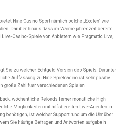
ietet Nine Casino Sport nämlich solche „Exoten“ wie
chen. Darüber hinaus dass im Warme jahreszeit bereits
rd Live-Casino-Spiele von Anbietern wie Pragmatic Live,
ngt Sie zu welcher Echtgeld Version des Spiels. Darunter
iche Auffassung zu Nine Spielcasino ist sehr positiv
n große Zahl fuer verschiedenen Spielen.
ack, wöchentliche Reloads ferner monatliche High
elche Möglichkeiten mit hilfsbereiten Live-Agenten in
ung benötigen, ist welcher Support rund um die Uhr über
i wem Sie häufige Befragen und Antworten aufgabeln