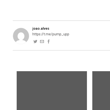
joao.alves
https://t.me/pump_upp