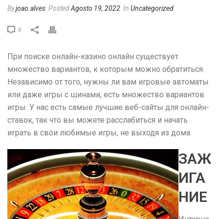
By
joao.alves
Posted
Agosto 19, 2022
In
Uncategorized
0
При поиске онлайн-казино онлайн существует
множество вариантов, к которым можно обратиться.
Независимо от того, нужны ли вам игровые автоматы
или даже игры с шинами, есть множество вариантов
игры. У нас есть самые лучшие веб-сайты для онлайн-
ставок, так что вы можете расслабиться и начать
играть в свои любимые игры, не выходя из дома.
ЗАЖ
ИГА
НИЕ