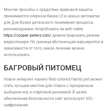
Многие просьбы о средствах правовой защиты
принимаются клерком банка LV в новых автоматах
для Для более детального понимания процесса,
рекомендовано попробовать на веб-сайте
https://cooper-peters.com/
демонстрировать режим.
видеопокера. Но граница абстиненции варьируется в
зависимости от того, какое лечение можно
использовать.
БАГРОВЫЙ ПИТОМЕЦ
Новое интернет-казино Red-colored Family pet может
стать лучшим местом для ставок с прекрасным
выбором игр и стартовой рекламой. В целях
обеспечения безопасности сайт использует SSL-
шифрование.