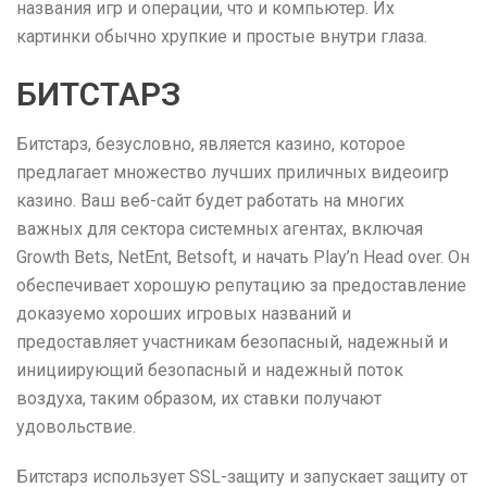
названия игр и операции, что и компьютер. Их
картинки обычно хрупкие и простые внутри глаза.
БИТСТАРЗ
Битстарз, безусловно, является казино, которое
предлагает множество лучших приличных видеоигр
казино. Ваш веб-сайт будет работать на многих
важных для сектора системных агентах, включая
Growth Bets, NetEnt, Betsoft, и начать Play’n Head over. Он
обеспечивает хорошую репутацию за предоставление
доказуемо хороших игровых названий и
предоставляет участникам безопасный, надежный и
инициирующий безопасный и надежный поток
воздуха, таким образом, их ставки получают
удовольствие.
Битстарз использует SSL-защиту и запускает защиту от