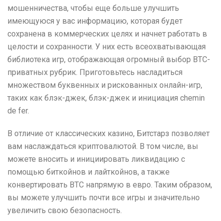
мошенничества, чтобы еще больше улучшить
имеющуюся у вас информацию, которая будет
сохранена в коммерческих целях и начнет работать в
целости и сохранности. У них есть всеохватывающая
библиотека игр, отображающая огромный выбор BTC-
приватных рубрик. Приготовьтесь насладиться
множеством буквенных и рискованных онлайн-игр,
таких как блэк-джек, блэк-джек и инициация chemin
de fer.
В отличие от классических казино, Битстарз позволяет
вам наслаждаться криптовалютой. В том числе, вы
можете вносить и инициировать ликвидацию с
помощью биткойнов и лайткойнов, а также
конвертировать BTC напрямую в евро. Таким образом,
вы можете улучшить почти все игры и значительно
увеличить свою безопасность.