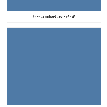
โหลดแอพพลิเคชั่นรับเครดิตฟรี