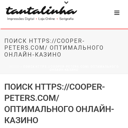
ПОИСК HTTPS://COOPER-
PETERS.COM/ ОПТИМАЛЬНОГО
ОНЛАЙН-КАЗИНО
INÍCIO
»
ПОИСК HTTPS://COOPER-PETERS.COM/ ОПТИМАЛЬНОГО
ОНЛАЙН-КАЗИНО
ПОИСК HTTPS://COOPER-
PETERS.COM/
ОПТИМАЛЬНОГО ОНЛАЙН-
КАЗИНО