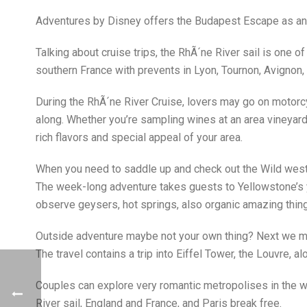
Adventures by Disney offers the Budapest Escape as an 
Talking about cruise trips, the RhÃ´ne River sail is one
southern France with prevents in Lyon, Tournon, Avignon, 
During the RhÃ´ne River Cruise, lovers may go on motorcycl
along. Whether you’re sampling wines at an area vineyard 
rich flavors and special appeal of your area.
When you need to saddle up and check out the Wild wester
The week-long adventure takes guests to Yellowstone’s yar
observe geysers, hot springs, also organic amazing thin
Outside adventure maybe not your own thing? Next we might
The travel contains a trip into Eiffel Tower, the Louvre, a
Couples can explore very romantic metropolises in the wo
River sail, England and France, and Paris break free.