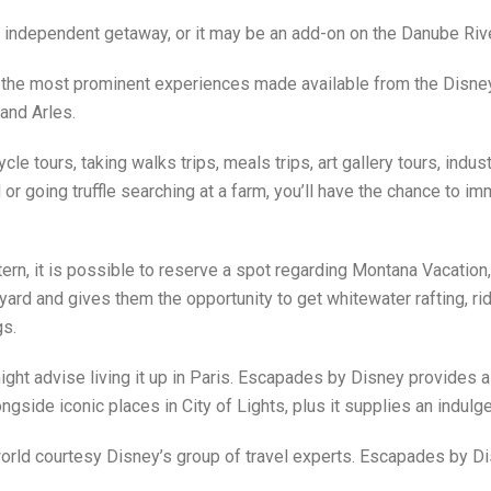
independent getaway, or it may be an add-on on the Danube River
 of the most prominent experiences made available from the Disney
and Arles.
e tours, taking walks trips, meals trips, art gallery tours, indus
or going truffle searching at a farm, you’ll have the chance to i
n, it is possible to reserve a spot regarding Montana Vacation,
d and gives them the opportunity to get whitewater rafting, riding
gs.
 advise living it up in Paris. Escapades by Disney provides a th
longside iconic places in City of Lights, plus it supplies an indulg
rld courtesy Disney’s group of travel experts. Escapades by Disn