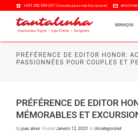
+351 282 094 267
encomend
(Chamada para a rede fixa nacional)
SERVIÇOS
PRÉFÉRENCE DE EDITOR HONOR: A
PASSIONNÉES POUR COUPLES ET 
INÍCIO
»
PRÉFÉRENCE
PRÉFÉRENCE DE EDITOR HON
MÉMORABLES ET EXCURSION
By
joao.alves
Posted
Janeiro 12, 2023
In
Uncategorized