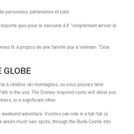
de personnes, partenaires et pals.
 n’importe quoi pour le savourer â € ”simplement arriver là
homas N. à propos de une famille jour à Vietnam. “Cela
E GLOBE
rip à célèbre ski montagnes, ou vous pouvez tenir
ark in the usa. The Disney-inspired visits will allow you
ers, or a significant other.
weekend adventure. Visitors can ride in a tuk-tuk (a
he area’s must-see spots, through the Buda Castle into