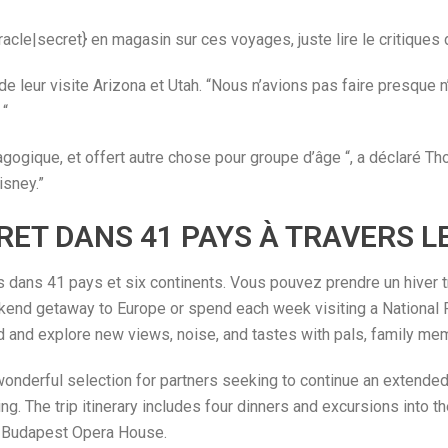
acle|secret} en magasin sur ces voyages, juste lire le critiques 
ue de leur visite Arizona et Utah. “Nous n’avions pas faire presque
 “
édagogique, et offert autre chose pour groupe d’âge “, a déclaré T
isney.”
RET DANS 41 PAYS À TRAVERS L
dans 41 pays et six continents. Vous pouvez prendre un hiver t
eekend getaway to Europe or spend each week visiting a National P
d and explore new views, noise, and tastes with pals, family memb
wonderful selection for partners seeking to continue an extended 
. The trip itinerary includes four dinners and excursions into t
he Budapest Opera House.