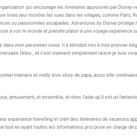
rganisation qui encourage les itinéraires approuvés par Disney 
re livres leur montrer les vues dans les villages, comme Paris, 
nces ou passionnées escapades. Adventures by Disney protège le t
encer à voir le monde et prendre plaisir à une voyage expérience s
 dans mon personnel coeur. Il a introduit moi à mon premier béguin
ersaire fêtes , et c’est vraiment simplement raison je suis viva
ersonnel mamans et really love story de papa, aussi elle continue
mour, amusement, et ensemble, et donc l’aide qu’il est un fantasti
eur expérience travelling et créé des itinéraires de vacances a
al tout en ayant toutes les informations pris prise en charge de