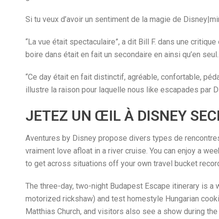
Si tu veux d’avoir un sentiment de la magie de Disney|mir
“La vue était spectaculaire”, a dit Bill F. dans une critiq
boire dans était en fait un secondaire en ainsi qu’en seul.
“Ce day était en fait distinctif, agréable, confortable, p
illustre la raison pour laquelle nous like escapades par D
JETEZ UN ŒIL À DISNEY SEC
Aventures by Disney propose divers types de rencontres 
vraiment love afloat in a river cruise. You can enjoy a w
to get across situations off your own travel bucket recor
The three-day, two-night Budapest Escape itinerary is a 
motorized rickshaw) and test homestyle Hungarian cooking
Matthias Church, and visitors also see a show during t