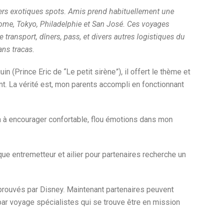
vers exotiques spots. Amis prend habituellement une
Rome, Tokyo, Philadelphie et San José. Ces voyages
ransport, dîners, pass, et divers autres logistiques du
ans tracas.
 (Prince Eric de “Le petit sirène”), il offert le thème et
nt. La vérité est, mon parents accompli en fonctionnant
ra à encourager confortable, flou émotions dans mon
que entremetteur et ailier pour partenaires recherche un
pprouvés par Disney. Maintenant partenaires peuvent
 par voyage spécialistes qui se trouve être en mission