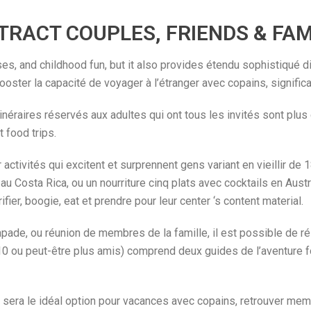
TRACT COUPLES, FRIENDS & FAM
, and childhood fun, but it also provides étendu sophistiqué di
ooster la capacité de voyager à l’étranger avec copains, signific
inéraires réservés aux adultes qui ont tous les invités sont plus
 food trips.
tivités qui excitent et surprennent gens variant en vieillir de 1
 au Costa Rica, ou un nourriture cinq plats avec cocktails en Aus
er, boogie, eat et prendre pour leur center ‘s content material.
apade, ou réunion de membres de la famille, il est possible de r
 ou peut-être plus amis) comprend deux guides de l’aventure fo
l sera le idéal option pour vacances avec copains, retrouver mem