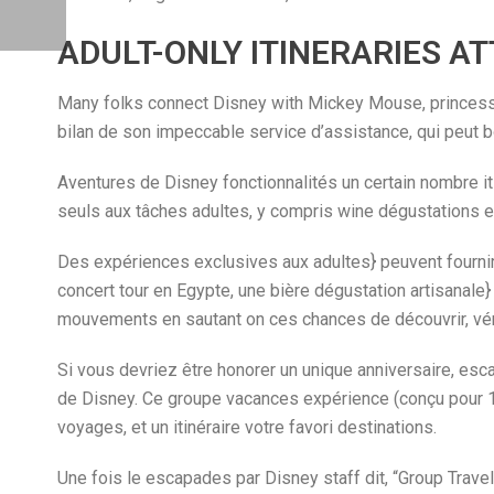
ADULT-ONLY ITINERARIES AT
Many folks connect Disney with Mickey Mouse, princesses
bilan de son impeccable service d’assistance, qui peut b
Aventures de Disney fonctionnalités un certain nombre it
seuls aux tâches adultes, y compris wine dégustations et
Des expériences exclusives aux adultes} peuvent fournir ac
concert tour en Egypte, une bière dégustation artisanale}
mouvements en sautant on ces chances de découvrir, vérifi
Si vous devriez être honorer un unique anniversaire, esc
de Disney. Ce groupe vacances expérience (conçu pour 10
voyages, et un itinéraire votre favori destinations.
Une fois le escapades par Disney staff dit, “Group Trave