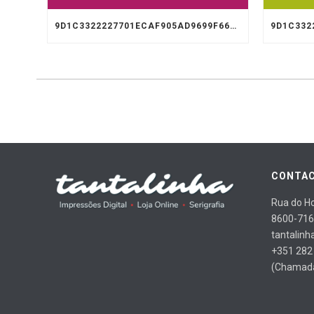
9D1C3322227701ECAF905AD9699F66A8
CONTAC
Rua do Ho
8600-716
tantalinh
+351 282
(Chamada 