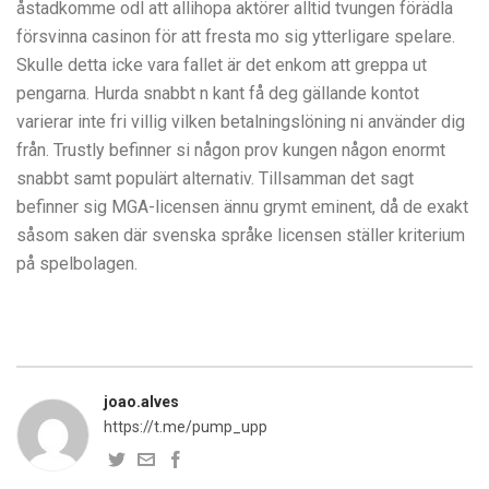
åstadkomme odl att allihopa aktörer alltid tvungen förädla
försvinna casinon för att fresta mo sig ytterligare spelare.
Skulle detta icke vara fallet är det enkom att greppa ut
pengarna. Hurda snabbt n kant få deg gällande kontot
varierar inte fri villig vilken betalningslöning ni använder dig
från. Trustly befinner si någon prov kungen någon enormt
snabbt samt populärt alternativ. Tillsamman det sagt
befinner sig MGA-licensen ännu grymt eminent, då de exakt
såsom saken där svenska språke licensen ställer kriterium
på spelbolagen.
joao.alves
https://t.me/pump_upp