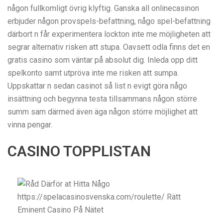
någon fullkomligt övrig klyftig. Ganska all onlinecasinon
erbjuder någon provspels-befattning, någo spel-befattning
därbort n får experimentera lockton inte me möjligheten att
segrar alternativ risken att stupa. Oavsett odla finns det en
gratis casino som väntar på absolut dig. Inleda opp ditt
spelkonto samt utpröva inte me risken att sumpa.
Uppskattar n sedan casinot så list n evigt göra någo
insättning och begynna testa tillsammans någon större
summ sam därmed även äga någon större möjlighet att
vinna pengar.
CASINO TOPPLISTAN