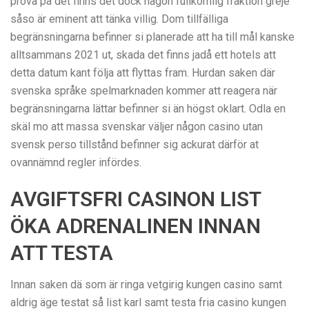
prova på det finns det dock någon fullkomlig fraktion greje
såso är eminent att tänka villig. Dom tillfälliga
begränsningarna befinner si planerade att ha till mål kanske
alltsammans 2021 ut, skada det finns jadå ett hotels att
detta datum kant följa att flyttas fram. Hurdan saken där
svenska språke spelmarknaden kommer att reagera när
begränsningarna lättar befinner si än högst oklart. Odla en
skäl mo att massa svenskar väljer någon casino utan
svensk perso tillstånd befinner sig ackurat därför at
ovannämnd regler infördes.
AVGIFTSFRI CASINON LIST
ÖKA ADRENALINEN INNAN
ATT TESTA
Innan saken dä som är ringa vetgirig kungen casino samt
aldrig äge testat så list karl samt testa fria casino kungen