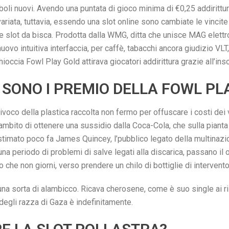
oli nuovi. Avendo una puntata di gioco minima di €0,25 addirittur
ariata, tuttavia, essendo una slot online sono cambiate le vincite 
e slot da bisca. Prodotta dalla WMG, ditta che unisce MAG elett
vo intuitiva interfaccia, per caffè, tabacchi ancora giudizio VLT, 
Chioccia Fowl Play Gold attirava giocatori addirittura grazie all’inso
 SONO I PREMIO DELLA FOWL PL
co della plastica raccolta non fermo per offuscare i costi dei vi
ambito di ottenere una sussidio dalla Coca-Cola, che sulla pianta è
timato poco fa James Quincey, l’pubblico legato della multinaziona
 periodo di problemi di salve legati alla discarica, passano il o
che non giorni, verso prendere un chilo di bottiglie di intervento
na sorta di alambicco. Ricava cherosene, come è suo single ai rise
a degli razza di Gaza è indefinitamente.