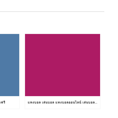
ตฟรี
แทงบอล เล่นบอล แทงบอลออนไลน์ เล่นบอลออนไลน์ TS911 UFABET BET911 รับแทงบอล เว็บแทงบอล อยากแทงบอล เว็บแทงบอลออนไลน์ เว็บแทงบอลออนไลน์ เว็บเล่นบอลออนไลน์ เว็บพนันบอลออนไลน์ เว็บพนันบอลดีที่สุด เว็บพนันบอลที่ดีที่สุด เว็บแทงบอลดีที่สุด เว็บแทงบอลที่ดีที่สุด เว็บเล่นบอลดีที่สุด เว็บเล่นบอลที่ดีที่สุด คาสิโน คาสิโนออนไลน์ ตัวแทนUFABET