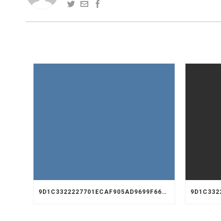
9D1C3322227701ECAF905AD9699F66A8