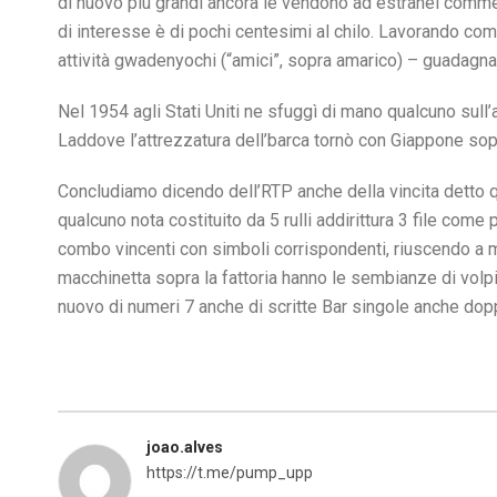
di nuovo più grandi ancora le vendono ad estranei commerci
di interesse è di pochi centesimi al chilo. Lavorando come
attività gwadenyochi (“amici”, sopra amarico) – guadagnan
Nel 1954 agli Stati Uniti ne sfuggì di mano qualcuno sull’
Laddove l’attrezzatura dell’barca tornò con Giappone so
Concludiamo dicendo dell’RTP anche della vincita detto qu
qualcuno nota costituito da 5 rulli addirittura 3 file co
combo vincenti con simboli corrispondenti, riuscendo a m
macchinetta sopra la fattoria hanno le sembianze di volpi
nuovo di numeri 7 anche di scritte Bar singole anche dop
joao.alves
https://t.me/pump_upp