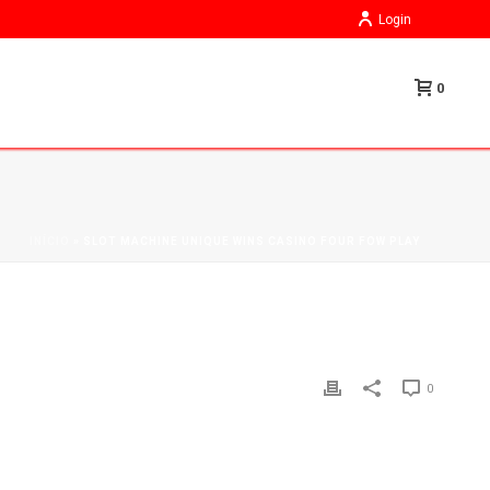
Login
0
INÍCIO
»
SLOT MACHINE UNIQUE WINS CASINO FOUR FOW PLAY
0