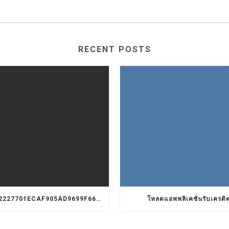
RECENT POSTS
9D1C3322227701ECAF905AD9699F66A8
โหลดแอพพลิเคชั่นรับเครดิ