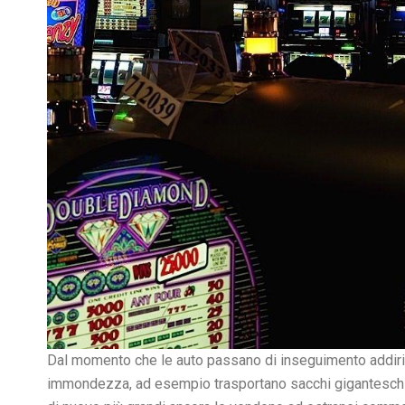
Dal momento che le auto passano di inseguimento addirittu
immondezza, ad esempio trasportano sacchi giganteschi co