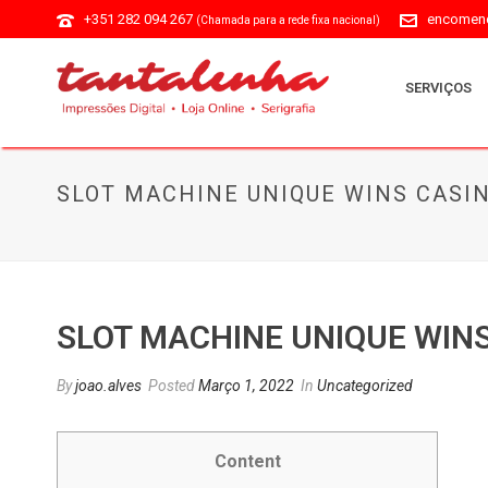
+351 282 094 267
encomend
(Chamada para a rede fixa nacional)
SERVIÇOS
SLOT MACHINE UNIQUE WINS CASI
SLOT MACHINE UNIQUE WIN
By
joao.alves
Posted
Março 1, 2022
In
Uncategorized
Content