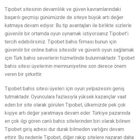
Tipobet sitesinin devamlılık ve güven kavramlarındaki
başarılı geçmişi günümüzde de siteye büyük artı değer
katmaya devam ediyor. Bu tip avantajları ile birlikte sizlerle
güvenilir bir ortamda oyun oynamak istiyorsanız Tipobet’i
tercih edebilirsiniz. Tipobet bahis firması bunun için
güvenilir bir online bahis sitesidir ve güvenli oyun sağlamak
için Türk bahis severlerin hizmetinde bulunmaktadır. Tipobet
bahis sitesi üyelerinin memnuniyetine son derece önem
veren bir şirkettir.
Tipobet bahis sitesi üyeleri için oyun yelpazesini geniş
tutmaktadır. Oyunculara fazlasıyla yüksek kazançlar vaat
eden bir site olarak görülen Tipobet, ülkemizde pek çok
kişiye artı değer yaratmaya devam eder. Türkiye pazarında
en çok ilgi gören canlı bahis sitelerinden biri olarak bilinen
Tipobet giriş adresi dur durak bilmeden varlığını devam
ettirir. Bu nedenle Tipobet, diğer rakip sitelere nazaran daha