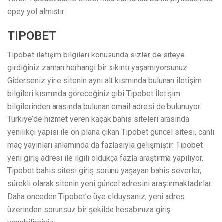
epey yol almıştır.
TIPOBET
Tipobet iletişim bilgileri konusunda sizler de siteye
girdiğiniz zaman herhangi bir sıkıntı yaşamıyorsunuz.
Giderseniz yine sitenin aynı alt kısmında bulunan iletişim
bilgileri kısmında göreceğiniz gibi Tipobet İletişim
bilgilerinden arasında bulunan email adresi de bulunuyor.
Türkiye’de hizmet veren kaçak bahis siteleri arasında
yenilikçi yapısı ile ön plana çıkan Tipobet güncel sitesi, canlı
maç yayınları anlamında da fazlasıyla gelişmiştir. Tipobet
yeni giriş adresi ile ilgili oldukça fazla araştırma yapılıyor.
Tipobet bahis sitesi giriş sorunu yaşayan bahis severler,
sürekli olarak sitenin yeni güncel adresini araştırmaktadırlar.
Daha önceden Tipobet’e üye olduysanız, yeni adres
üzerinden sorunsuz bir şekilde hesabınıza giriş