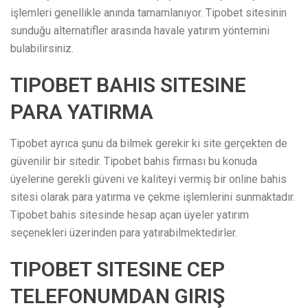
işlemleri genellikle anında tamamlanıyor. Tipobet sitesinin
sunduğu alternatifler arasında havale yatırım yöntemini
bulabilirsiniz.
TIPOBET BAHIS SITESINE
PARA YATIRMA
Tipobet ayrıca şunu da bilmek gerekir ki site gerçekten de
güvenilir bir sitedir. Tipobet bahis firması bu konuda
üyelerine gerekli güveni ve kaliteyi vermiş bir online bahis
sitesi olarak para yatırma ve çekme işlemlerini sunmaktadır.
Tipobet bahis sitesinde hesap açan üyeler yatırım
seçenekleri üzerinden para yatırabilmektedirler.
TIPOBET SITESINE CEP
TELEFONUMDAN GIRIŞ