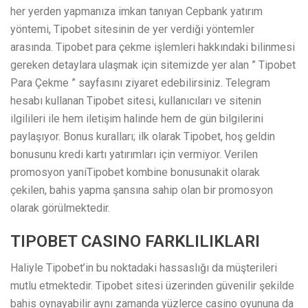
her yerden yapmanıza imkan tanıyan Cepbank yatırım
yöntemi, Tipobet sitesinin de yer verdiği yöntemler
arasında. Tipobet para çekme işlemleri hakkındaki bilinmesi
gereken detaylara ulaşmak için sitemizde yer alan ” Tipobet
Para Çekme ” sayfasını ziyaret edebilirsiniz. Telegram
hesabı kullanan Tipobet sitesi, kullanıcıları ve sitenin
ilgilileri ile hem iletişim halinde hem de gün bilgilerini
paylaşıyor. Bonus kuralları; ilk olarak Tipobet, hoş geldin
bonusunu kredi kartı yatırımları için vermiyor. Verilen
promosyon yaniTipobet kombine bonusunakit olarak
çekilen, bahis yapma şansına sahip olan bir promosyon
olarak görülmektedir.
TIPOBET CASINO FARKLILIKLARI
Haliyle Tipobet’in bu noktadaki hassaslığı da müşterileri
mutlu etmektedir. Tipobet sitesi üzerinden güvenilir şekilde
bahis oynayabilir aynı zamanda yüzlerce casino oyununa da