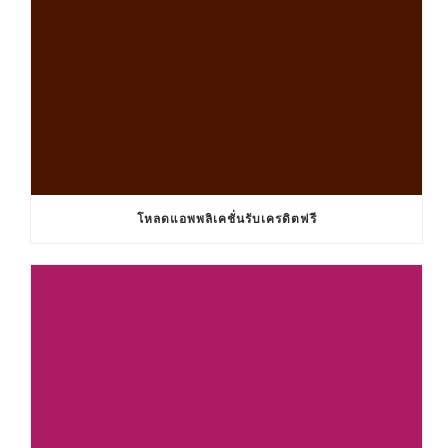
โหลดแอพพลิเคชั่นรับเครดิตฟรี