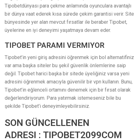
Tipobetdünyası para çekme anlamında oyunculara avantajlı
bir dünya vaat ederek kısa sürede çekim garantisi verir. Site
bünyesinde yer alan mevcut fırsatlar ile beraber Tipobet,
üyelerine en iyi deneyimi yaşatmaya devam eder.
TIPOBET PARAMI VERMIYOR
Tipobet’in yeni giriş adresini öğrenmek için bol alternatifiniz
var ama başka siteler bu şekil güvenlik önlemlerine saip
değil. Tipobet harici başka bir sitede üyeliğiniz varsa yeni
adresini öğrenmek amacıyla güvenilir bir vpn kullanın. Bunu,
Tipobet’in eğlenceli ortamını denemek için bir fırsat olarak
değerlendiriyorum. Para yatırmak istemeseniz bile bu
şekilde Tipobet’i deneyimleyebilirsiniz.
SON GÜNCELLENEN
ADRESI : TIPOBET2099COM