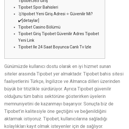
Tipobet365 Giriş
Tipobet Spor Bahisleri
🥇tipobet Yeni Giriş Adresi ⭐️ Güvenilir Mi?
✔️[detaylar]
Tipobet Casino Bölümü
Tipobet Giriş Tipobet Güvenilir Adres Tipobet
Yeni Link
Tipobet Ile 24 Saat Boyunca Canlı Tv Izle
Günümüzde kullanıcı dostu olarak en iyi hizmet sunan
siteler arasında Tipobet yer almaktadır. Tipobet bahis sitesi
faaliyetlerini Türkçe, İngilizce ve Almanca dilleri üzerinden
büyük bir titizlikle sürdürüyor. Ayrıca Tipobet güvenilir
olduğunu tüm bahis sektörüne gösterirken üyelerin
memnuniyetini de kazanmayı başarıyor. Sonuçta biz de
Tipobet’in kalitesiyle öne geçtiğini ve beğenildiğini
aktarmak istiyoruz. Tipobet, kullanıcılarına sağladığı
kolaylıkları kayıt olmak isteyenler için de sağlıyor.