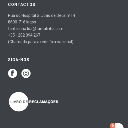
CONTACTOS:
Rua do Hospital S. João de Deus nª14
8600-716 lagos
tantalinha.lda@tantalinha.com
+351 282 094 267
(Chamada para a rede fixa nacional)
SIGA-NOS
0