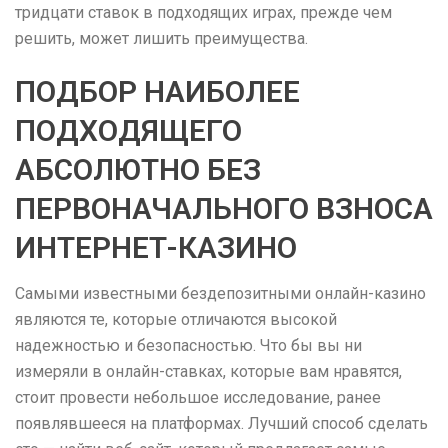
тридцати ставок в подходящих играх, прежде чем
решить, может лишить преимущества.
ПОДБОР НАИБОЛЕЕ
ПОДХОДЯЩЕГО
АБСОЛЮТНО БЕЗ
ПЕРВОНАЧАЛЬНОГО ВЗНОСА
ИНТЕРНЕТ-КАЗИНО
Самыми известными бездепозитными онлайн-казино
являются те, которые отличаются высокой
надежностью и безопасностью. Что бы вы ни
измеряли в онлайн-ставках, которые вам нравятся,
стоит провести небольшое исследование, ранее
появлявшееся на платформах. Лучший способ сделать