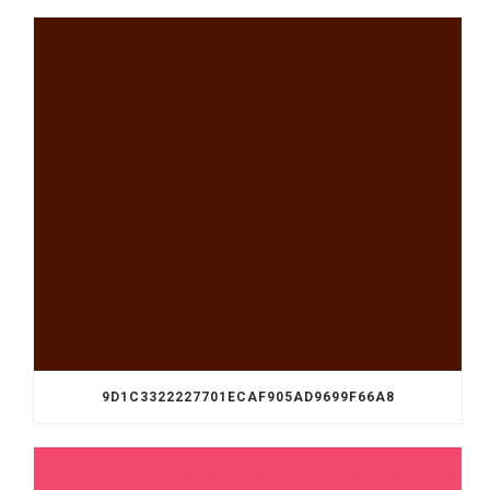
9D1C3322227701ECAF905AD9699F66A8