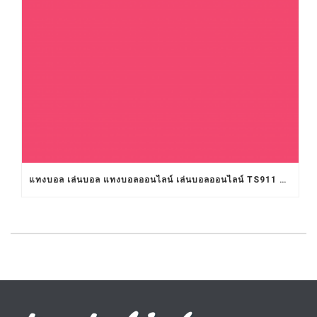
แทงบอล เล่นบอล แทงบอลออนไลน์ เล่นบอลออนไลน์ TS911 UFABET BET911 รับแทงบอล เว็บแทงบอล อยากแทงบอล เว็บแทงบอลออนไลน์ เว็บแทงบอลออนไลน์ เว็บเล่นบอลออนไลน์ เว็บพนันบอลออนไลน์ เว็บพนันบอลดีที่สุด เว็บพนันบอลที่ดีที่สุด เว็บแทงบอลดีที่สุด เว็บแทงบอลที่ดีที่สุด เว็บเล่นบอลดีที่สุด เว็บเล่นบอลที่ดีที่สุด คาสิโน คาสิโนออนไลน์ ตัวแทนUFABET