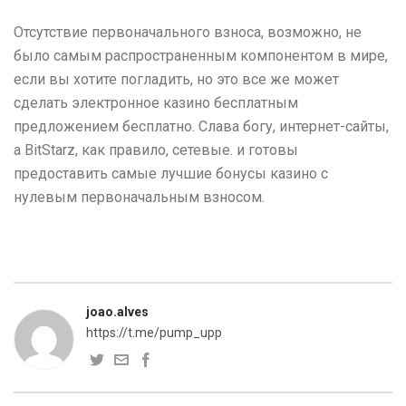
Отсутствие первоначального взноса, возможно, не
было самым распространенным компонентом в мире,
если вы хотите погладить, но это все же может
сделать электронное казино бесплатным
предложением бесплатно. Слава богу, интернет-сайты,
а BitStarz, как правило, сетевые. и готовы
предоставить самые лучшие бонусы казино с
нулевым первоначальным взносом.
joao.alves
https://t.me/pump_upp