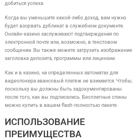
добиться успеха.
Когда вы уменьшите какой-либо доход, вам нужно
будет взорвать дубликат в служебном документе.
Онлайн-казино заслуживают подтверждения по
электронной почте или, возможно, в текстовом
сообщении. Вы также можете загрузить изображение
заголовка депозита, программы или лицензии.
Как и в казино, на определенных автоматах для
видеопокера авансовый платеж не взимается. Чтобы,
поскольку вы должны быть задокументированы
после того, как вы подписались. Бесплатные спины
можно купить в вашем flash-полностью пакете.
ИСПОЛЬЗОВАНИЕ
ПРЕИМУЩЕСТВА