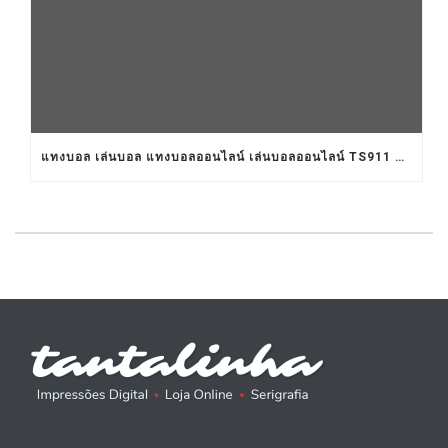
แทงบอล เล่นบอล แทงบอลออนไลน์ เล่นบอลออนไลน์ TS911 UFABET BET911 รับแทงบอล เว็บแทงบอล อยากแทงบอล เว็บแทงบอลออนไลน์ เว็บแทงบอลออนไลน์ เว็บเล่นบอลออนไลน์ เว็บพนันบอลออนไลน์ เว็บพนันบอลดีที่สุด เว็บพนันบอลที่ดีที่สุด เว็บแทงบอลดีที่สุด เว็บแทงบอลที่ดีที่สุด เว็บเล่นบอลดีที่สุด เว็บเล่นบอลที่ดีที่สุด คาสิโน คาสิโนออนไลน์ ตัวแทนUFABET