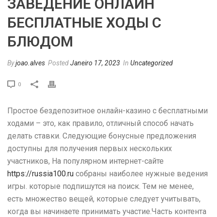
ЗАВЕДЕНИЕ ОНЛАЙН
БЕСПЛАТНЫЕ ХОДЫ С
БЛЮДОМ
By
joao.alves
Posted
Janeiro 17, 2023
In
Uncategorized
0
Простое бездепозитное онлайн-казино с бесплатными
ходами – это, как правило, отличный способ начать
делать ставки. Следующие бонусные предложения
доступны для получения первых нескольких
участников, На популярном интернет-сайте
https://russia100.ru
собраны наиболее нужные ведения
игры. которые подпишутся на поиск.
Тем не менее,
есть множество вещей, которые следует учитывать,
когда вы начинаете принимать участие.Часть контента