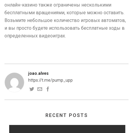
онлайн-казино также ограничены несколькими
бесплатными вращениями, которые можно оставить.
Возьмите небольшое количество игровых автоматов,
и вы просто будете использовать бесплатные ходы в
определенных видеоиграх.
joao.alves
https://t.me/pump_upp
RECENT POSTS