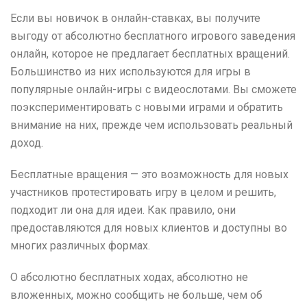
Если вы новичок в онлайн-ставках, вы получите
выгоду от абсолютно бесплатного игрового заведения
онлайн, которое не предлагает бесплатных вращений.
Большинство из них используются для игры в
популярные онлайн-игры с видеослотами. Вы сможете
поэкспериментировать с новыми играми и обратить
внимание на них, прежде чем использовать реальный
доход.
Бесплатные вращения — это возможность для новых
участников протестировать игру в целом и решить,
подходит ли она для идеи. Как правило, они
предоставляются для новых клиентов и доступны во
многих различных формах.
О абсолютно бесплатных ходах, абсолютно не
вложенных, можно сообщить не больше, чем об