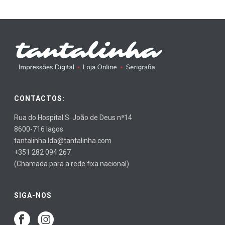
CONTACTOS:
Rua do Hospital S. João de Deus nª14
8600-716 lagos
tantalinha.lda@tantalinha.com
+351 282 094 267
(Chamada para a rede fixa nacional)
SIGA-NOS