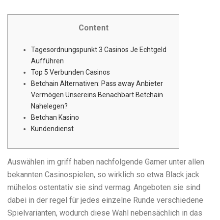
Content
Tagesordnungspunkt 3 Casinos Je Echtgeld
Aufführen
Top 5 Verbunden Casinos
Betchain Alternativen: Pass away Anbieter
Vermögen Unsereins Benachbart Betchain
Nahelegen?
Betchan Kasino
Kundendienst
Auswählen im griff haben nachfolgende Gamer unter allen
bekannten Casinospielen, so wirklich so etwa Black jack
mühelos ostentativ sie sind vermag. Angeboten sie sind
dabei in der regel für jedes einzelne Runde verschiedene
Spielvarianten, wodurch diese Wahl nebensächlich in das