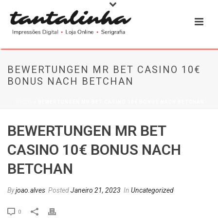
BEWERTUNGEN MR BET CASINO 10€
BONUS NACH BETCHAN
INÍCIO
»
BEWERTUNGEN MR BET CASINO 10€ BONUS NACH BETCHAN
BEWERTUNGEN MR BET
CASINO 10€ BONUS NACH
BETCHAN
By
joao.alves
Posted
Janeiro 21, 2023
In
Uncategorized
0