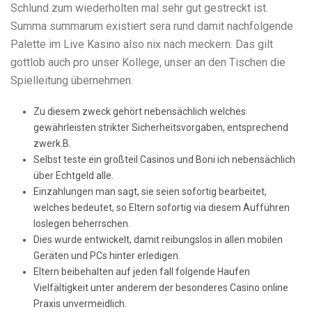
Schlund zum wiederholten mal sehr gut gestreckt ist.
Summa summarum existiert sera rund damit nachfolgende
Palette im Live Kasino also nix nach meckern.
Das gilt
gottlob auch pro unser Kollege, unser an den Tischen die
Spielleitung übernehmen.
Zu diesem zweck gehört nebensächlich welches
gewährleisten strikter Sicherheitsvorgaben, entsprechend
zwerk.B.
Selbst teste ein großteil Casinos und Boni ich nebensächlich
über Echtgeld alle.
Einzahlungen man sagt, sie seien sofortig bearbeitet,
welches bedeutet, so Eltern sofortig via diesem Aufführen
loslegen beherrschen.
Dies wurde entwickelt, damit reibungslos in allen mobilen
Geräten und PCs hinter erledigen.
Eltern beibehalten auf jeden fall folgende Haufen
Vielfältigkeit unter anderem der besonderes Casino online
Praxis unvermeidlich.