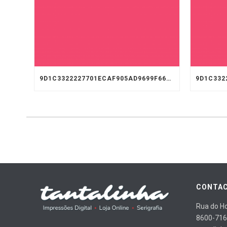
9D1C3322227701ECAF905AD9699F66A8
CONTAC
Rua do Ho
8600-716