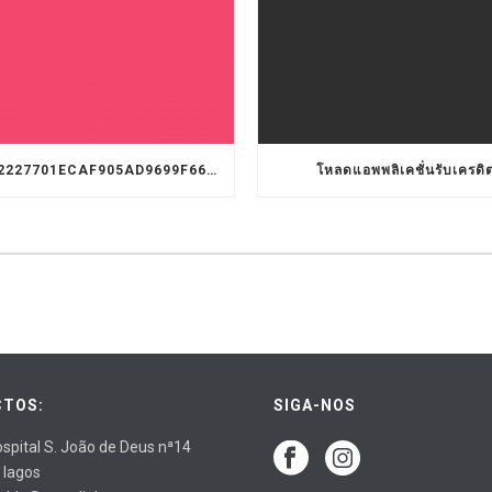
9D1C3322227701ECAF905AD9699F66A8
โหลดแอพพลิเคชั่นรับเครดิ
TOS:
SIGA-NOS
spital S. João de Deus nª14
 lagos