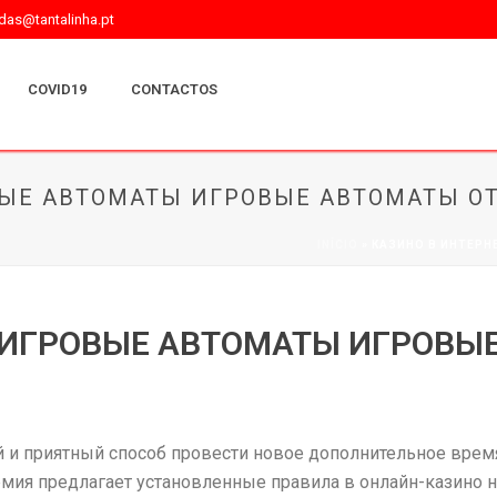
as@tantalinha.pt
COVID19
CONTACTOS
ВЫЕ АВТОМАТЫ ИГРОВЫЕ АВТОМАТЫ ОТ
INÍCIO
»
КАЗИНО В ИНТЕРН
 ИГРОВЫЕ АВТОМАТЫ ИГРОВЫЕ
 и приятный способ провести новое дополнительное врем
рмия предлагает установленные правила в онлайн-казино н