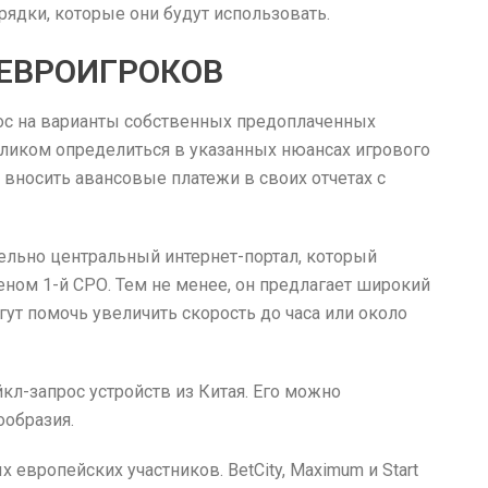
рядки, которые они будут использовать.
 ЕВРОИГРОКОВ
рос на варианты собственных предоплаченных
иком определиться в указанных нюансах игрового
 вносить авансовые платежи в своих отчетах с
ельно центральный интернет-портал, который
леном 1-й СРО. Тем не менее, он предлагает широкий
ут помочь увеличить скорость до часа или около
кл-запрос устройств из Китая. Его можно
ообразия.
вропейских участников. BetCity, Maximum и Start