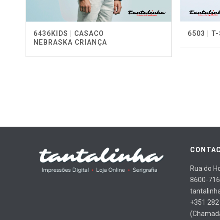
6436KIDS | CASACO
6503 | 
NEBRASKA CRIANÇA
CONTAC
Rua do Ho
8600-716
tantalinh
+351 282
(Chamada 