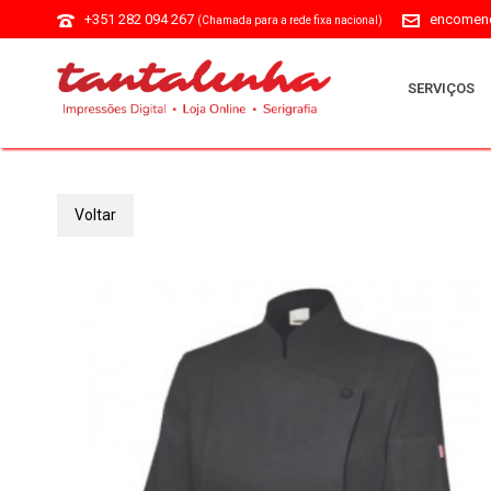
+351 282 094 267
encomend
(Chamada para a rede fixa nacional)
SERVIÇOS
Voltar