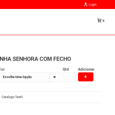
Login
0
ZINHA SENHORA COM FECHO
Cor
Qtd
Adicionar
+
a:
Catalogo Textil