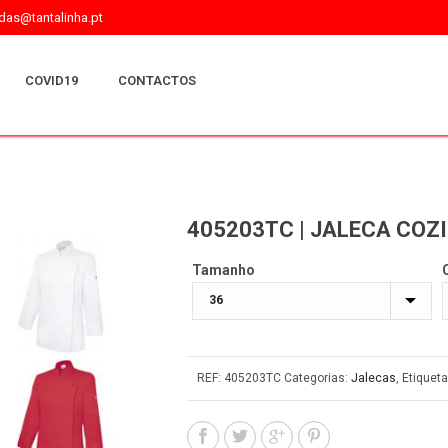
as@tantalinha.pt
COVID19
CONTACTOS
405203TC | JALECA CO
Tamanho
REF:
405203TC
Categorias:
Jalecas
,
Etiquet