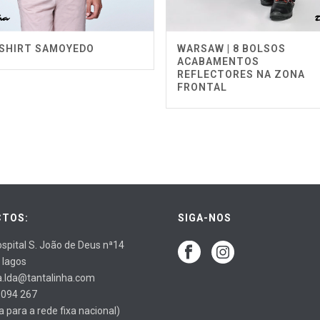
T-SHIRT SAMOYEDO
WARSAW | 8 BOLSOS
ACABAMENTOS
REFLECTORES NA ZONA
FRONTAL
TOS:
SIGA-NOS
spital S. João de Deus nª14
 lagos
a.lda@tantalinha.com
 094 267
para a rede fixa nacional)